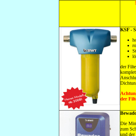
Neu
KSF - S
h
r
S
l
der Filt
komplett
Anschlu
Dichtung
Achtung
der Fil
Bewado
Die Min
zum Sch
und der