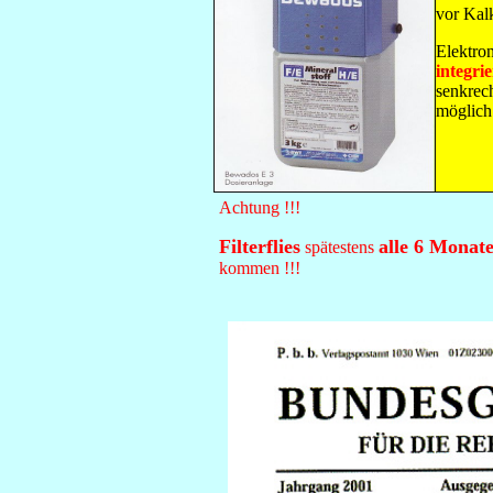
vor Kal
Elektro
integri
senkrec
möglich
Achtung !!!
Filterflies
alle 6 Monat
spätestens
kommen !!!