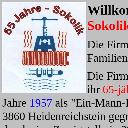
Willk
o
Sokoli
Die Firm
Familie
Die Fir
ihr
65-jä
Jahre
1957
als "Ein-Mann-B
3860 Heidenreichstein geg