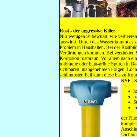
Rost - der aggressive Killer
Nur wenigen ist bewusst, wie verheeren
auswirkt. Durch das Wasser kommt es zu
Problem in Haushalten. Bei der Rostbil
Verfärbungen kommen. Bei verzinkten St
Korrosion rostbraun. Vor allem nach ein
rotbraune oder blau-grüne Spuren in B
sichtbaren unangenehmen Folgen. Lochfr
schlimmsten Fall kann diese bis zu Roh
KSF - S
h
r
S
l
der Filt
komplett
Anschlu
Dichtung