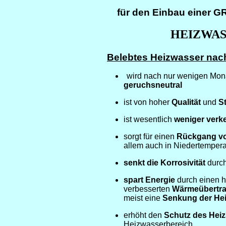
für den Einbau einer 
HEIZWAS
Belebtes Heizwasser n
wird nach nur wenigen Mon
geruchsneutral
ist von hoher
Qualität
und
St
ist wesentlich
weniger verk
sorgt für einen
Rückgang vo
allem auch in Niedertempera
senkt die Korrosivität
durch
spart Energie
durch einen 
verbesserten
Wärmeübertra
meist eine
Senkung der He
erhöht den
Schutz des Hei
Heizwasserbereich