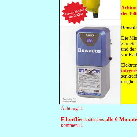
Achtung
der Fil
Bewado
Die Min
zum Sch
und der
vor Kal
Elektro
integri
senkrec
möglich
Achtung !!!
Filterflies
alle 6 Monat
spätestens
kommen !!!