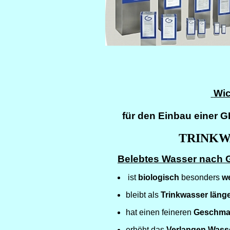
Wic
für den Einbau einer
TRINKW
Belebtes Wasser nac
ist
biologisch
besonders
we
bleibt als
Trinkwasser
länge
hat einen feineren
Geschm
erhöht das
Verlangen Wasse