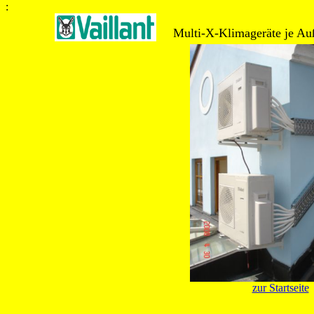
:
Multi-X-Klimageräte je Auß
zur Startseite