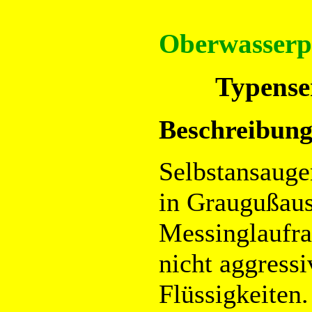
Oberwasser
Typense
Beschreibung
Selbstansaug
in Graugußau
Messinglaufrad
nicht aggress
Flüssigkeiten.